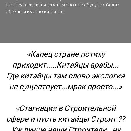
скептически, но виноватыми во всех будущих бедах
обвинили именно китайцев:
«Капец стране потиху
приходит.....Китайцы арабы...
Где китайцы там слово экология
не существует...мрак просто...»
«Стагнация в Строительной
сфере и пусть китайцы Строят ??
Уж лучше наши Строители ..ну