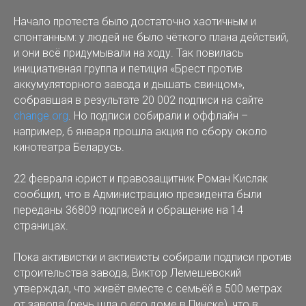
Начало протеста было достаточно хаотичным и
спонтанным: у людей не было чёткого плана действий,
и они всё придумывали на ходу. Так повилась
инициативная группа и петиция «Брест против
аккумуляторного завода и дышать свинцом»,
собравшая в результате 20 002 подписи на сайте
change.org
. Но подписи собирали и оффлайн –
например, 6 января прошла акция по сбору около
кинотеатра Беларусь.
22 февраля юрист и правозащитник Роман Кисляк
сообщил, что в Администрацию президента были
переданы 36809 подписей и обращение на 14
страницах.
Пока активистки и активисты собирали подписи против
строительства завода, Виктор Лемешевский
утверждал, что живёт вместе с семьёй в 500 метрах
от завода (речь шла о его доме в Пинске), что в