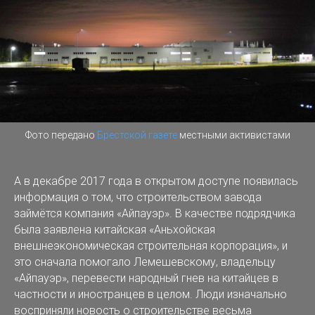
Фото передано
Брестской газете
местными активистами
А в декабре 2017 года в открытом доступе появилась
информация о том, что строительством завода
займётся компания «Айпауэр». В качестве подрядчика
была заявлена китайская «Аньхойская
внешнеэкономическая строительная корпорация», и
это сначала помогало Лемешевскому, владельцу
«Айпауэр», перевести народный гнев на китайцев в
частности и иностранцев в целом. Люди изначально
восприняли новость о строительстве весьма