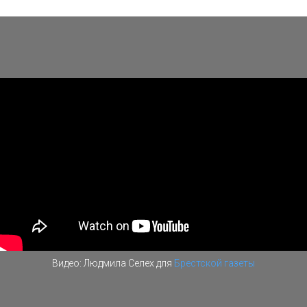
Видео: Людмила Селех для
Брестской газеты