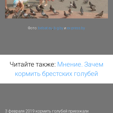
Фото:
belsat.eu
,
b-g.by
и
ex-press.by
Читайте также:
Мнение. Зачем
кормить брестских голубей
3 февраля 2019 кормить голубей приезжали