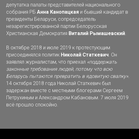
депутатка палаты представителей национального
собрания РБ
Анна Канопацкая
и бывший кандидат в
президенты Беларуси, сопредседатель
незарегистрированной партии Белорусская
Христианская Демократия
Виталий Рымашевский
.
В октябре 2018 и июле 2019 к протестующим
присоединялся политик
Николай Статкевич
. Он
заявлял журналистам, что приехал
«поддержать
законные требования людей, потому что всю
Беларусь пытаются превратить в ядовитую свалку».
14 октября 2018 года Николай Статкевич был
задержан вместе с местными блогерами Сергеем
Петрухиным и Александром Кабановым. 7 июля 2019
всё прошло спокойно.